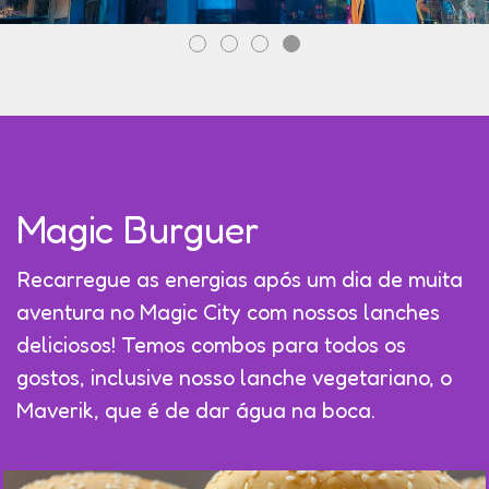
Magic Burguer
Recarregue as energias após um dia de muita
aventura no Magic City com nossos lanches
deliciosos! Temos combos para todos os
gostos, inclusive nosso lanche vegetariano, o
Maverik, que é de dar água na boca.