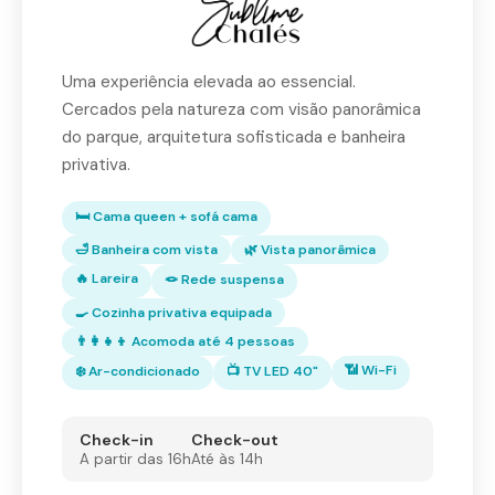
Uma experiência elevada ao essencial.
Cercados pela natureza com visão panorâmica
do parque, arquitetura sofisticada e banheira
privativa.
🛏 Cama queen + sofá cama
🛁 Banheira com vista
🌿 Vista panorâmica
🔥 Lareira
🪢 Rede suspensa
🍳 Cozinha privativa equipada
👨‍👩‍👧‍👦 Acomoda até 4 pessoas
📶 Wi-Fi
❄️ Ar-condicionado
📺 TV LED 40"
Check-in
Check-out
A partir das 16h
Até às 14h