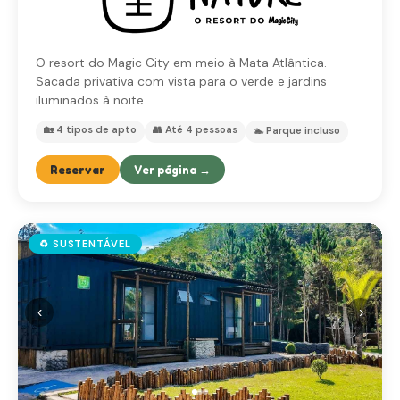
O resort do Magic City em meio à Mata Atlântica.
Sacada privativa com vista para o verde e jardins
iluminados à noite.
🏡 4 tipos de apto
👥 Até 4 pessoas
🏊 Parque incluso
Reservar
Ver página →
♻️ SUSTENTÁVEL
‹
›