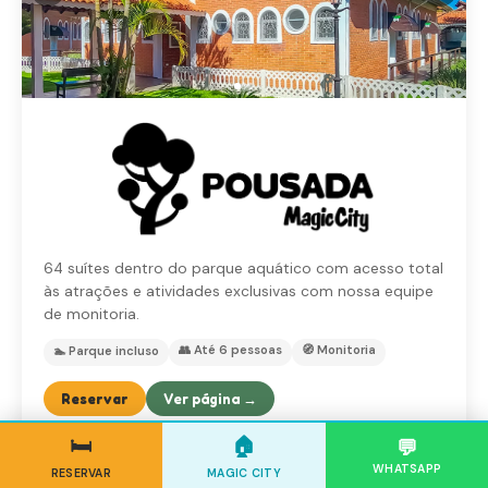
64 suítes dentro do parque aquático com acesso total
às atrações e atividades exclusivas com nossa equipe
de monitoria.
👥 Até 6 pessoas
🧭 Monitoria
🏊 Parque incluso
Reservar
Ver página →
🛏️
🏠
💬
WHATSAPP
RESERVAR
MAGIC CITY