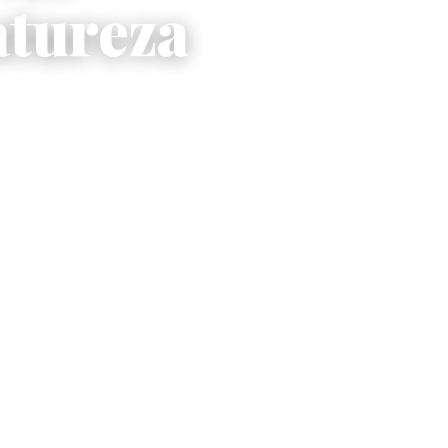
tureza
 — com