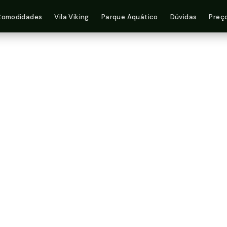
Comodidades
Vila Viking
Parque Aquático
Dúvidas
Preç