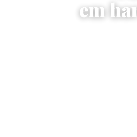
em ha
56 qu