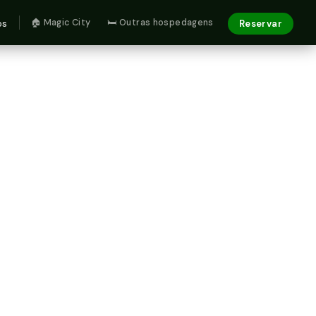
🏠 Magic City
🛏 Outras hospedagens
os
Reservar