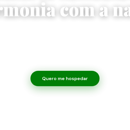
rmonia com a na
artos em 28 contêineres, para até 218 hóspedes
acesso direto ao parque aquático Magic City
Quero me hospedar